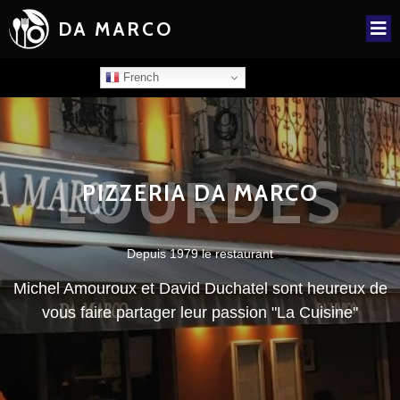
DA MARCO
French
LOURDES
PIZZERIA DA MARCO
Depuis 1979 le restaurant
Michel Amouroux et David Duchatel sont heureux de
vous faire partager leur passion "La Cuisine"