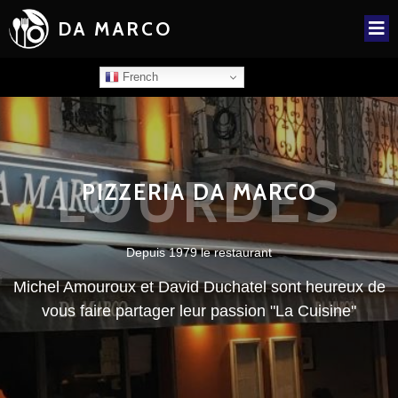
DA MARCO
French
LOURDES
PIZZERIA DA MARCO
Depuis 1979 le restaurant
Michel Amouroux et David Duchatel sont heureux de
vous faire partager leur passion "La Cuisine"